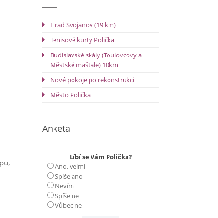
Hrad Svojanov (19 km)
Tenisové kurty Polička
Budislavské skály (Toulovcovy a
Městské maštale) 10km
Nové pokoje po rekonstrukci
Město Polička
Anketa
Líbí se Vám Polička?
pu,
Ano, velmi
Spíše ano
Nevím
Spíše ne
Vůbec ne