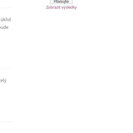
Zobrazit výsledky
 úklid
bude
celý