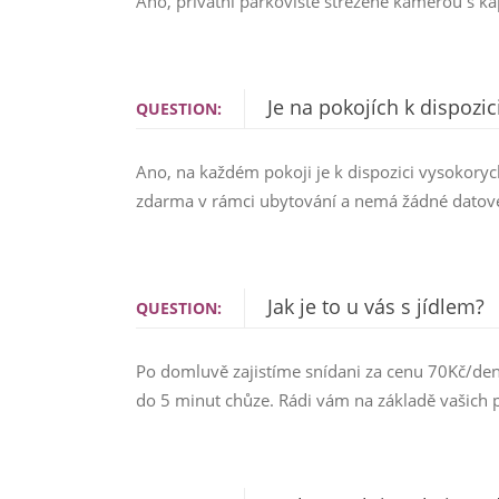
Ano, privátní parkoviště střežené kamerou s kap
Je na pokojích k dispozici
QUESTION:
Ano, na každém pokoji je k dispozici vysokorychl
zdarma v rámci ubytování a nemá žádné datové
Jak je to u vás s jídlem?
QUESTION:
Po domluvě zajistíme snídani za cenu 70Kč/den. P
do 5 minut chůze. Rádi vám na základě vašic