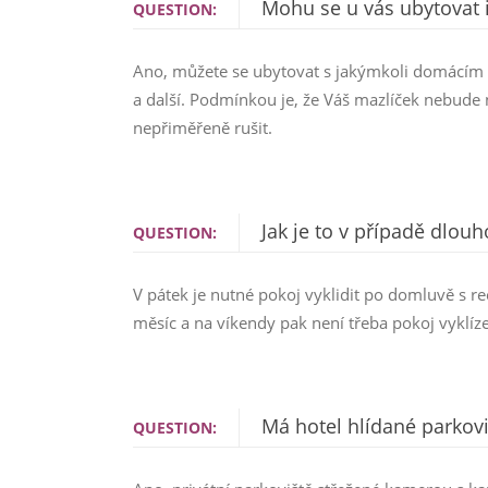
Mohu se u vás ubytovat 
QUESTION:
Ano, můžete se ubytovat s jakýmkoli domácím m
a další. Podmínkou je, že Váš mazlíček nebud
nepřiměřeně rušit.
Jak je to v případě dlo
QUESTION:
V pátek je nutné pokoj vyklidit po domluvě s re
měsíc a na víkendy pak není třeba pokoj vyklíz
Má hotel hlídané parkovi
QUESTION: