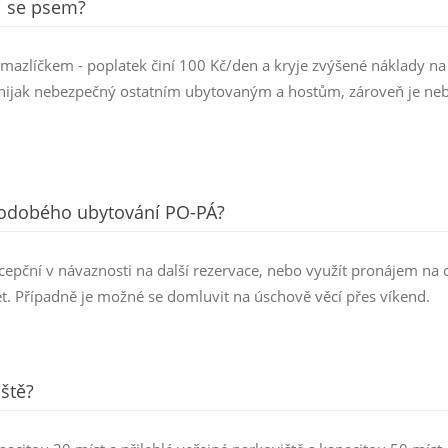
i se psem?
azlíčkem - poplatek činí 100 Kč/den a kryje zvýšené náklady na
e nijak nebezpečný ostatním ubytovaným a hostům, zároveň je ne
uhodobého ubytování PO-PÁ?
cepční v návaznosti na další rezervace, nebo využít pronájem na 
et. Případně je možné se domluvit na úschově věcí přes víkend.
ště?