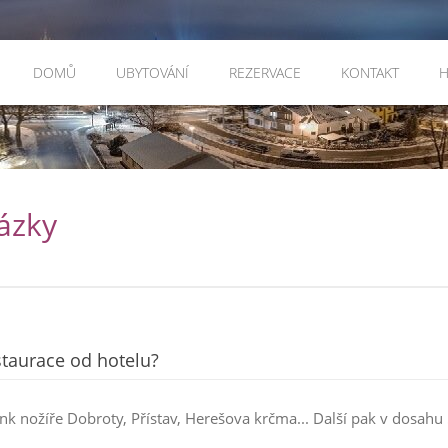
DOMŮ
UBYTOVÁNÍ
REZERVACE
KONTAKT
H
ázky
estaurace od hotelu?
enk nožíře Dobroty, Přístav, Herešova krčma... Další pak v dosahu