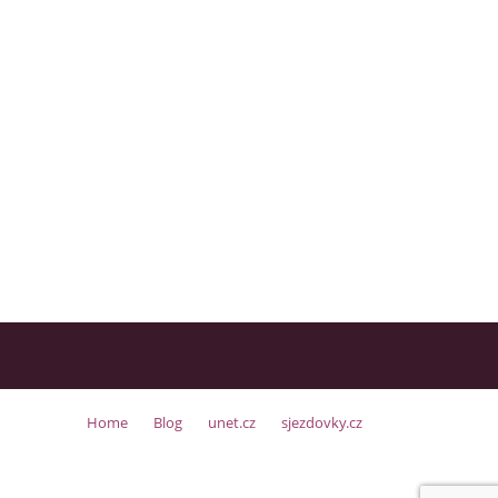
Home
Blog
unet.cz
sjezdovky.cz