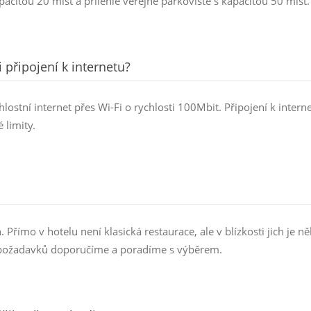
acitou 20 míst a přilehlé veřejné parkoviště s kapacitou 50 míst.
 připojení k internetu?
ostní internet přes Wi-Fi o rychlosti 100Mbit. Připojení k interne
 limity.
římo v hotelu není klasická restaurace, ale v blízkosti jich je ně
h požadavků doporučíme a poradíme s výběrem.