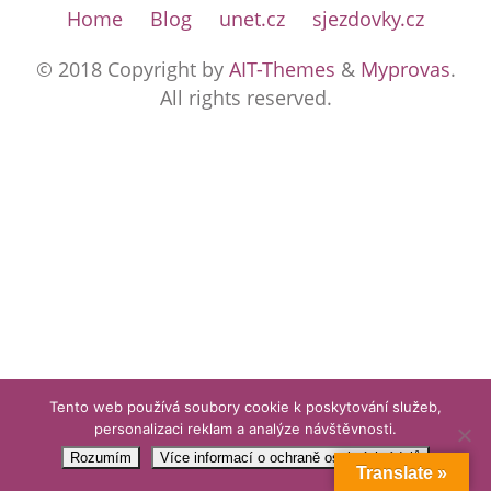
Home
Blog
unet.cz
sjezdovky.cz
© 2018 Copyright by
AIT-Themes
&
Myprovas
.
All rights reserved.
Tento web používá soubory cookie k poskytování služeb,
personalizaci reklam a analýze návštěvnosti.
Rozumím
Více informací o ochraně osobních údajů
Translate »